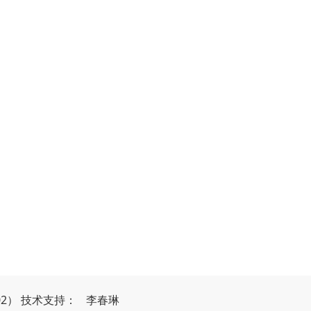
02）
技
术
支
持
：
李春琳