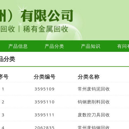
产品信息
产品分类
产品知识
有问
品分类
序号
分类编号
分类名称
1
3595109
常州废钨泥回收
2
3595110
钨钢磨削料回收
3
3595111
废数控刀具回收
4
2062835
常州废钨钢回收