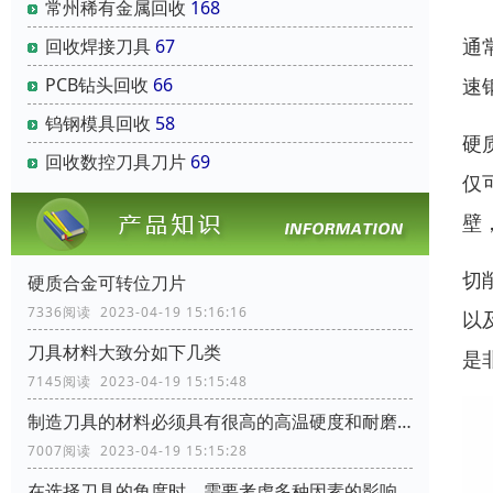
常州稀有金属回收
168
通
回收焊接刀具
67
速
PCB钻头回收
66
钨钢模具回收
58
硬
回收数控刀具刀片
69
仅
壁
切
硬质合金可转位刀片
7336阅读 2023-04-19 15:16:16
以
刀具材料大致分如下几类
是
7145阅读 2023-04-19 15:15:48
制造刀具的材料必须具有很高的高温硬度和耐磨性
7007阅读 2023-04-19 15:15:28
在选择刀具的角度时，需要考虑多种因素的影响