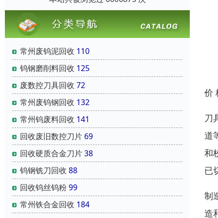
常州废钨泥回收
110
钨钢磨削料回收
125
废数控刀具回收
72
价
常州废钨钢回收
132
刀
常州钨废料回收
141
道
回收废旧数控刀片
69
和
回收硬质合金刀片
38
已
钨钢铣刀回收
88
回收钨丝钨粉
99
制
常州铁合金回收
184
造