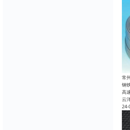
常
钢铁
高速
云
24-