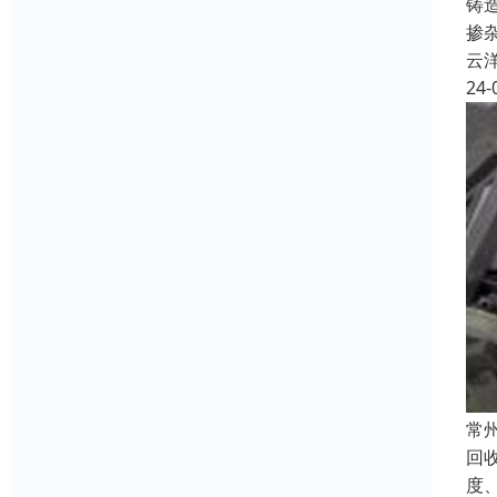
铸
掺
云
24-
常
回
度