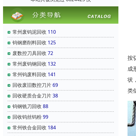
常州废钨泥回收
110
钨钢磨削料回收
125
废数控刀具回收
72
按
常州废钨钢回收
132
成
常州钨废料回收
141
状
回收废旧数控刀片
69
类
回收硬质合金刀片
38
钨钢铣刀回收
88
回收钨丝钨粉
99
常州铁合金回收
184