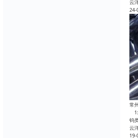
云
24-
常
1
钨
云
19-