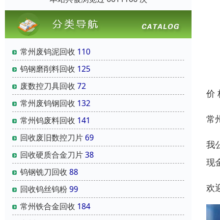
常州废钨泥回收
110
钨钢磨削料回收
125
废数控刀具回收
72
价
常州废钨钢回收
132
常
常州钨废料回收
141
回收废旧数控刀片
69
我
回收硬质合金刀片
38
现
钨钢铣刀回收
88
欢
回收钨丝钨粉
99
常州铁合金回收
184