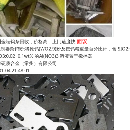
面议
州金坛钨条回收，价格高，上门速度快
配制掺杂钨粉:将原钨(WO2.9)粉及按钨粉重量百分比计，含 SIO2:0.2~0
2O3:0.02~0.1wt% 的Al(NO3)3 溶液置于搅拌器
洋硬质合金（常州）有限公司
01-04 21:48:01