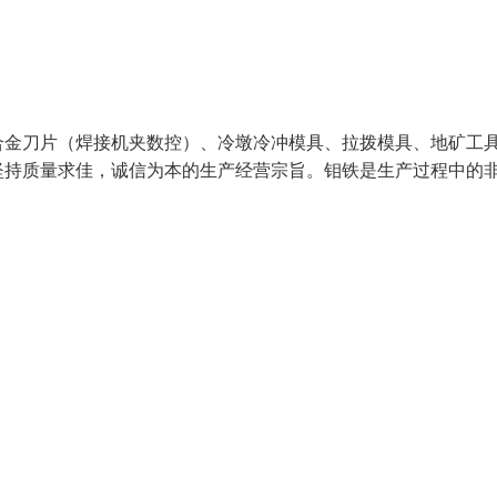
合金刀片（焊接机夹数控）、冷墩冷冲模具、拉拨模具、地矿工
坚持质量求佳，诚信为本的生产经营宗旨。钼铁是生产过程中的