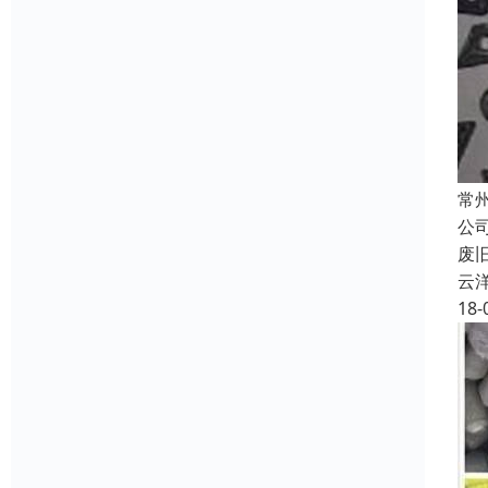
常
公
废
云
18-