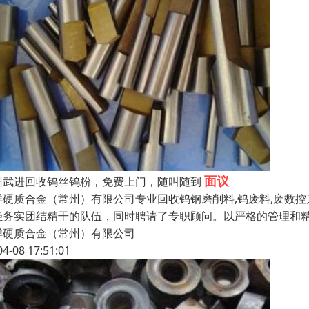
面议
州武进回收钨丝钨粉，免费上门，随叫随到
洋硬质合金（常州）有限公司专业回收钨钢磨削料,钨废料,废数
轻务实团结精干的队伍，同时聘请了专职顾问。以严格的管理和精细的
洋硬质合金（常州）有限公司
04-08 17:51:01