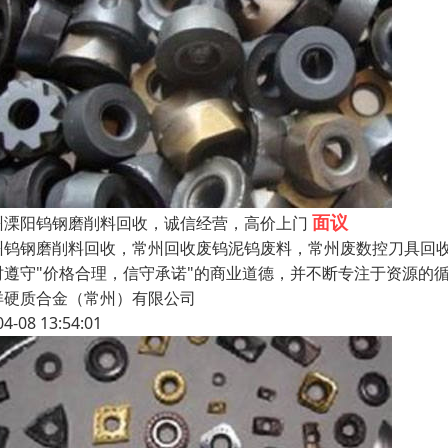
面议
州溧阳钨钢磨削料回收，诚信经营，高价上门
州钨钢磨削料回收，常州回收废钨泥钨废料，常州废数控刀具回收
时遵守"价格合理，信守承诺"的商业道德，并不断专注于资源的
洋硬质合金（常州）有限公司
04-08 13:54:01