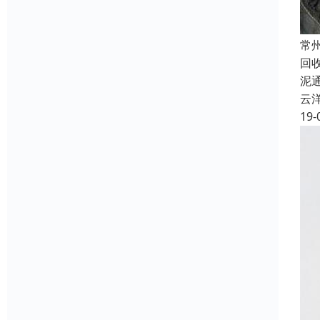
常
回
泥
云
19-